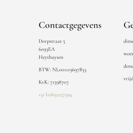
Contactgegevens
Ge
Dorpstraat 5
dins
6093EA
woen
Heythuysen
dond
BTW: NL001119697B33
vrij
KvK: 71598707
+31 (0)652237394