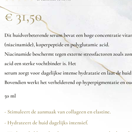
€
31,50
Dit
huidverbeterende
serum
bevat
een
hoge
concentratie
vita
(niacinamide),
koperpeptide
en
polyglutamic acid.
Niacinamide
beschermt
tegen
externe
stressfactoren
zoals
zon
acid
een
sterke
vochtbinder
is. Het
serum
zorgt
voor
dagelijkse
intense
hydratatie
en
laat
de
huid
Bovendien
werkt
het
verhelderend
op
hyperpigmentatie
en
ou
50 ml
- Stimuleert de aanmaak van collageen en elastine.
- Hydrateert de huid dagelijks intensief.