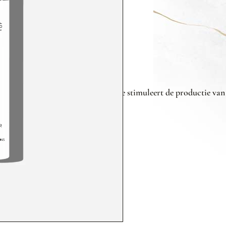
n
gezonde
huidcellen
.
Koperpeptide
stimuleert
de
productie
va