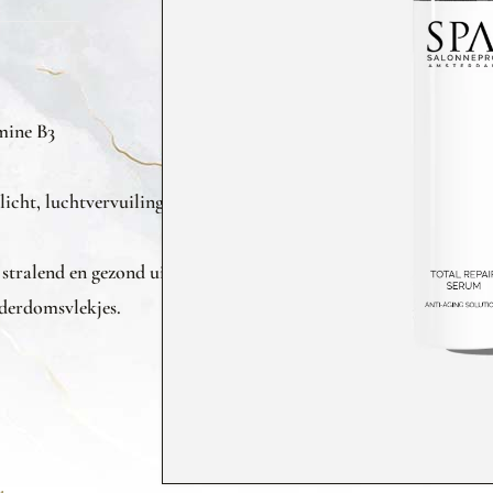
mine
B3
licht
,
luchtvervuiling
en
toxinen
,
en
ondersteunt
de
aanmaak
va
stralend
en
gezond
uitzien
.
derdomsvlekjes
.