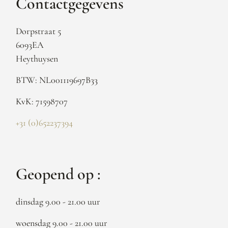
Contactgegevens
Dorpstraat 5
6093EA
Heythuysen
BTW: NL001119697B33
KvK: 71598707
+31 (0)652237394
Geopend op :
dinsdag 9.00 - 21.00 uur
woensdag 9.00 - 21.00 uur