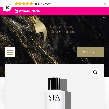
×
9
Reviews
10
€
0,00