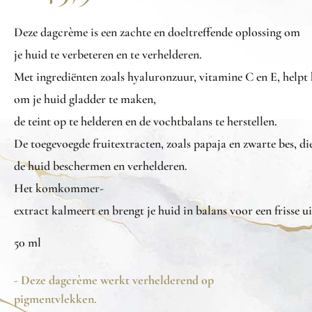
Deze
dagcrème
is
een
zachte
en
doeltreffende
oplossing
om
je
huid
te
verbeteren
en
te
verhelderen
.
Met
ingrediënten
zoals
hyaluronzuur
,
vitamine
C
en
E,
helpt
om je
huid
gladder
te
maken
,
de
teint
op
te
helderen
en
de
vochtbalans
te
herstellen
.
De
toegevoegde
fruitextracten
,
zoals
papaja
en
zwarte
bes
,
di
de
huid
beschermen
en
verhelderen
.
Het
komkommer
-
extract
kalmeert
en
brengt
je
huid
in
balans
voor
een
frisse
ui
50 ml
- Deze dagcrème werkt verhelderend op
pigmentvlekken.