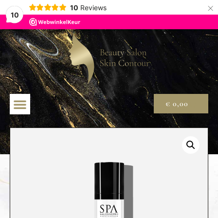
×
10
Reviews
10
€
0,00