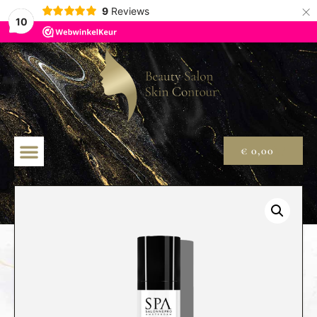
×
9
Reviews
10
€
0,00