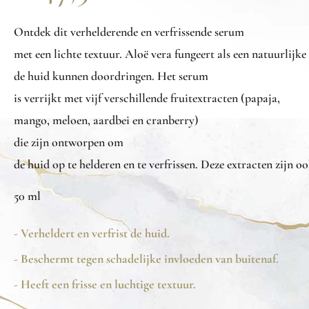
Ontdek
dit
verhelderende
en
verfrissende
serum
met
een
lichte
textuur
.
Aloë
vera
fungeert
als
een
natuurlijke
de
huid
kunnen
doordringen
. Het serum
is
verrijkt
met
vijf
verschillende
fruitextracten
(
papaja
,
mango,
meloen
,
aardbei
en
cranberry)
die
zijn
ontworpen
om
de
huid
op
te
helderen
en
te
verfrissen
.
Deze
extracten
zijn
oo
50 ml
- Verheldert en verfrist de huid.
- Beschermt tegen schadelijke invloeden van buitenaf.
- Heeft een frisse en luchtige textuur.