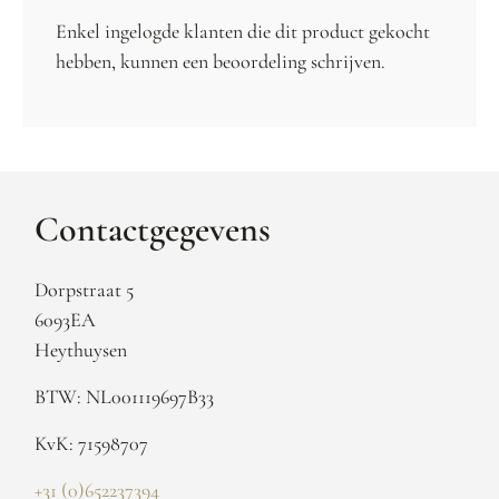
Enkel ingelogde klanten die dit product gekocht
hebben, kunnen een beoordeling schrijven.
Contactgegevens
Dorpstraat 5
6093EA
Heythuysen
BTW: NL001119697B33
KvK: 71598707
+31 (0)652237394