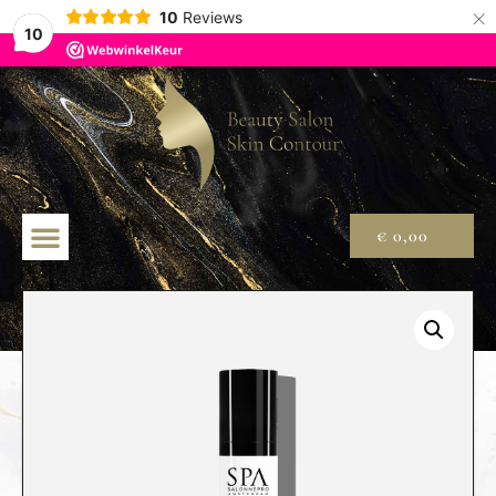
×
10
Reviews
10
€
0,00