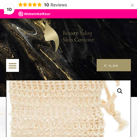
×
10
Reviews
10
€
0,00