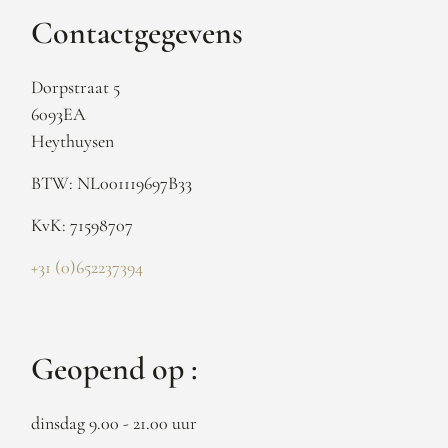
Contactgegevens
Dorpstraat 5
6093EA
Heythuysen
BTW: NL001119697B33
KvK: 71598707
+31 (0)652237394
Geopend op :
dinsdag 9.00 - 21.00 uur