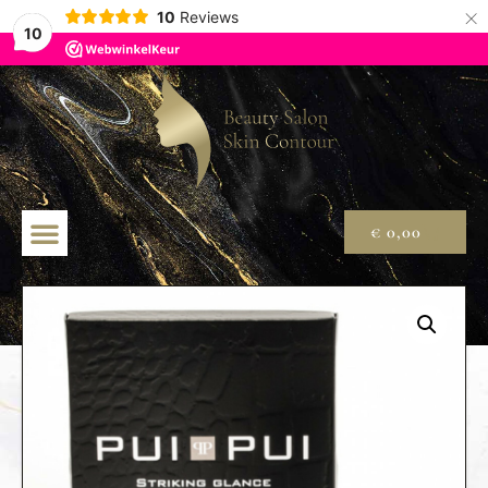
×
10
Reviews
10
€
0,00