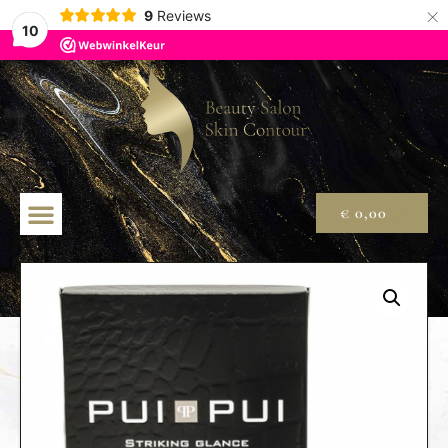
×
9
Reviews
10
€
0,00