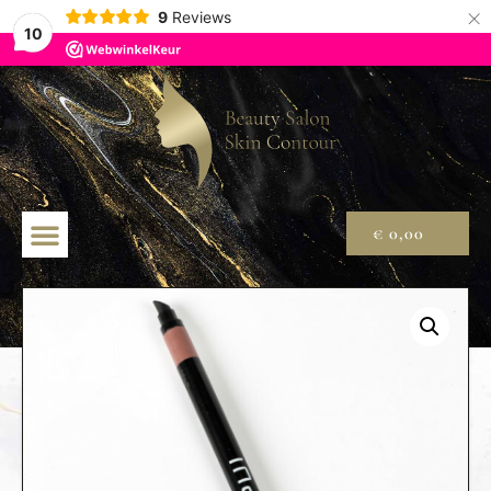
×
9
Reviews
10
€
0,00