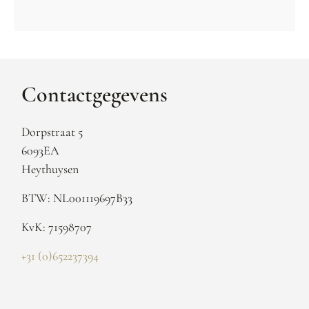
Contactgegevens
Dorpstraat 5
6093EA
Heythuysen
BTW: NL001119697B33
KvK: 71598707
+31 (0)652237394