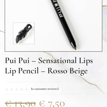
Pui Pui – Sensational Lips
Lip Pencil – Rosso Beige
(
0
customer reviews)
€
13,90
€
7,50