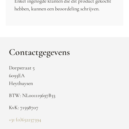
Enkel ingelogde klanten die dit product gekocht
hebben, kunnen een beoordeling schrijven.
Contactgegevens
Dorpstraat 5
6093EA
Heythuysen
BTW: NL001119697B33
KvK: 71598707
+31 (0)652237394