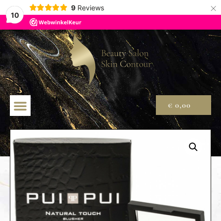
×
9
Reviews
10
€
0,00