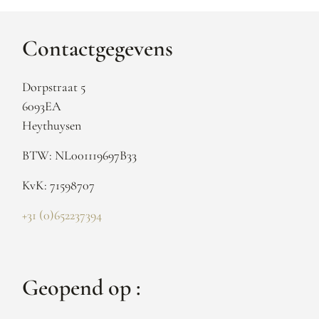
Contactgegevens
Dorpstraat 5
6093EA
Heythuysen
BTW: NL001119697B33
KvK: 71598707
+31 (0)652237394
Geopend op :