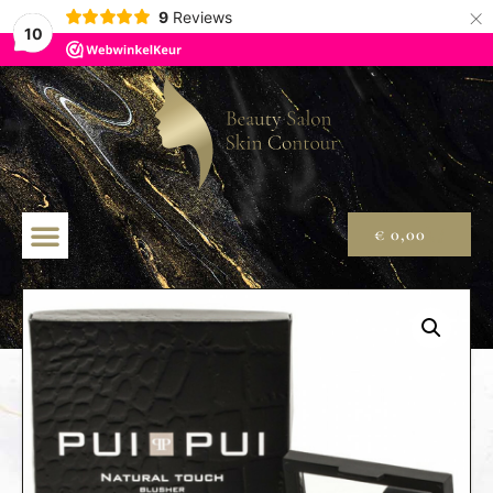
×
9
Reviews
10
€
0,00