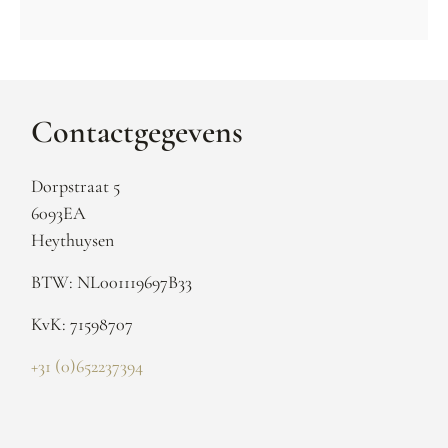
Contactgegevens
Dorpstraat 5
6093EA
Heythuysen
BTW: NL001119697B33
KvK: 71598707
+31 (0)652237394