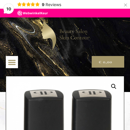
×
9
Reviews
10
€
0,00