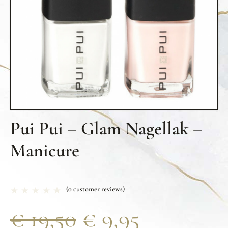
Pui Pui – Glam Nagellak –
Manicure
(
0
customer reviews)
€
19,50
€
9,95