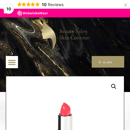
×
10
Reviews
10
€
0,00