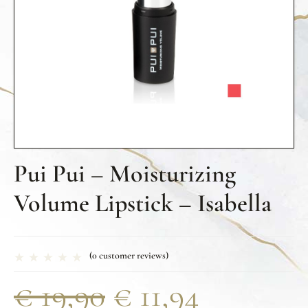
Pui Pui – Moisturizing
Volume Lipstick – Isabella
(
0
customer reviews)
€
19,90
€
11,94