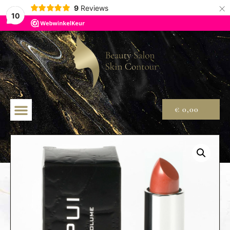
×
9
Reviews
10
€
0,00