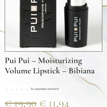
Pui Pui – Moisturizing
Volume Lipstick – Bibiana
(
0
customer reviews)
€
19,90
€
11,94