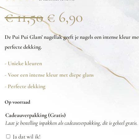
€
11,50
€
6,90
De Pui Pui Glam’ nagellak geeft je nagels een intense kleur me
perfecte dekking.
- Unieke kleuren
- Voor een intense kleur met diepe glans
- Perfecte dekking
Op voorraad
Cadeauverpakking (Gratis)
Laat je bestelling inpakken als cadeauverpakking, dit is geheel gratis.
Ja dat wil ik!