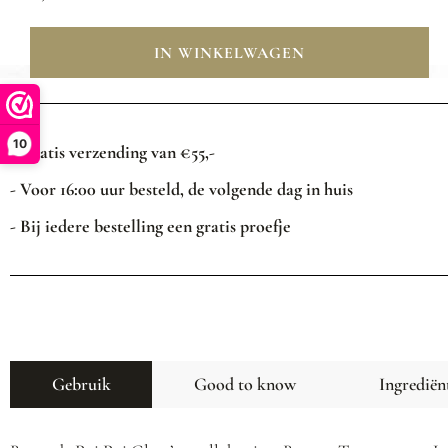
IN WINKELWAGEN
10
- Gratis verzending van €55,-
- Voor 16:00 uur besteld, de volgende dag in huis
- Bij iedere bestelling een gratis proefje
Gebruik
Good to know
Ingrediën