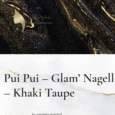
Pui Pui – Glam’ Nagel
– Khaki Taupe
(
0
customer reviews)