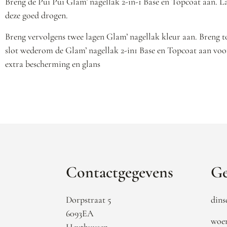
Breng de Pui Pui Glam’ nagellak 2-in-1 Base en Topcoat aan. L
deze goed drogen.
Breng vervolgens twee lagen Glam’ nagellak kleur aan. Breng t
slot wederom de Glam’ nagellak 2-in1 Base en Topcoat aan voo
extra bescherming en glans
Contactgegevens
Ge
Dorpstraat 5
dins
6093EA
woen
Heythuysen