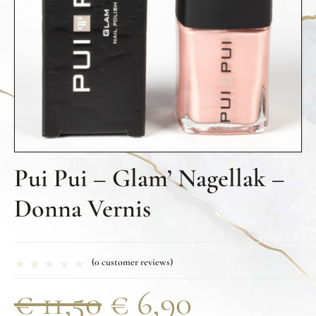
Pui Pui – Glam’ Nagellak –
Donna Vernis
(
0
customer reviews)
€
11,50
€
6,90