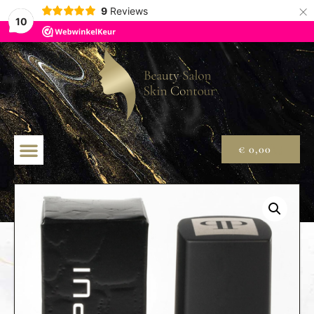
×
9
Reviews
10
€
0,00