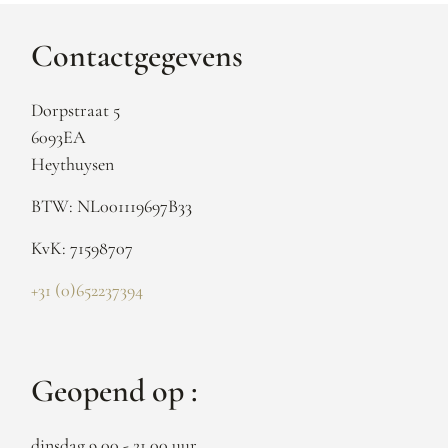
Contactgegevens
Dorpstraat 5
6093EA
Heythuysen
BTW: NL001119697B33
KvK: 71598707
+31 (0)652237394
Geopend op :
dinsdag 9.00 - 21.00 uur