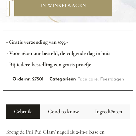
IN WINKELWAGEN
- Gratis verzending van €55,-
- Voor 16:00 uur besteld, de volgende dag in huis
- Bij iedere bestelling een gratis proefje
Ordernr:
27501
Categorieën
Face care
,
Feestdagen
Gebruik
Good to know
Ingrediënten
Breng de Pui Pui Glam’ nagellak 2-in-1 Base en