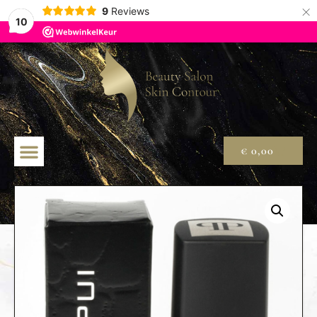
×
9
Reviews
10
€
0,00