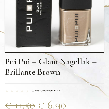
Pui Pui – Glam Nagellak –
Brillante Brown
(
0
customer reviews)
€
11,50
€
6,90