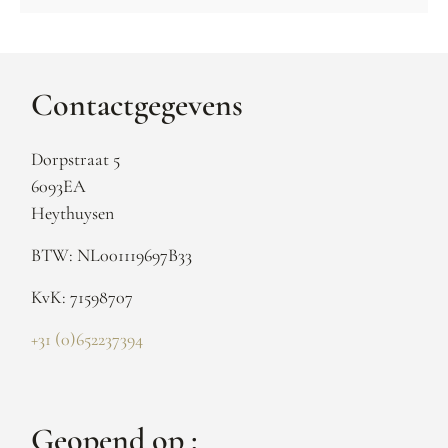
Contactgegevens
Dorpstraat 5
6093EA
Heythuysen
BTW: NL001119697B33
KvK: 71598707
+31 (0)652237394
Geopend op :