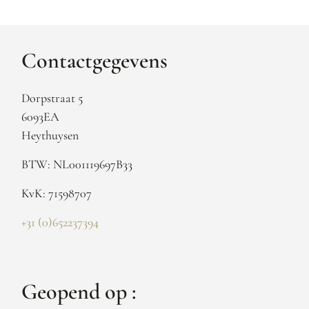
Contactgegevens
Dorpstraat 5
6093EA
Heythuysen
BTW: NL001119697B33
KvK: 71598707
+31 (0)652237394
Geopend op :