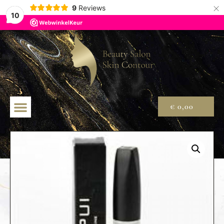
×
9
Reviews
10
€
0,00