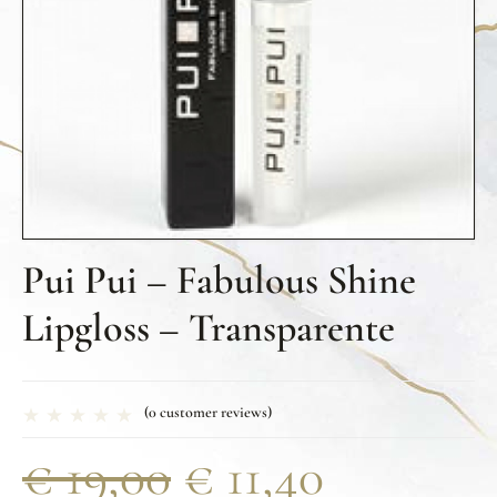
Pui Pui – Fabulous Shine
Lipgloss – Transparente
(
0
customer reviews)
€
19,00
€
11,40