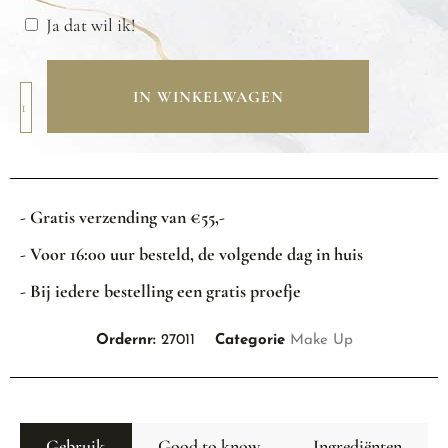
Ja dat wil ik!
IN WINKELWAGEN
- Gratis verzending van €55,-
- Voor 16:00 uur besteld, de volgende dag in huis
- Bij iedere bestelling een gratis proefje
Ordernr:
27011
Categorie
Make Up
Gebruik
Good to know
Ingrediënten