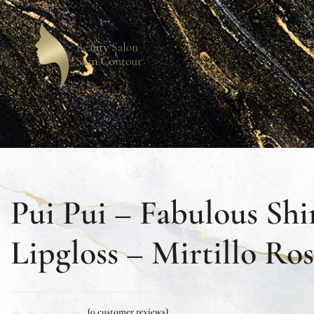
Pui Pui – Fabulous Shi
Lipgloss – Mirtillo Ro
(
0
customer reviews)