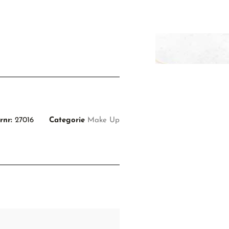
rnr:
27016
Categorie
Make Up