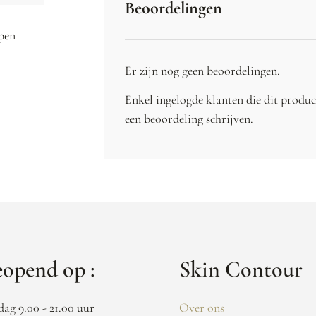
Beoordelingen
ppen
Er zijn nog geen beoordelingen.
Enkel ingelogde klanten die dit produ
een beoordeling schrijven.
opend op :
Skin Contour
dag 9.00 - 21.00 uur
Over ons