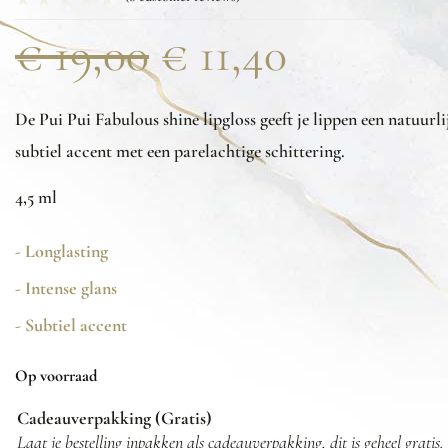
€
19,00
€
11,40
De Pui Pui Fabulous shine lipgloss geeft je lippen een natuurli
subtiel accent met een parelachtige schittering.
4,5 ml
- Longlasting
- Intense glans
- Subtiel accent
Op voorraad
Cadeauverpakking (Gratis)
Laat je bestelling inpakken als cadeauverpakking, dit is geheel gratis.