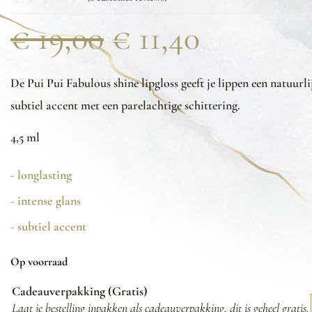
€
19,00
€
11,40
De Pui Pui Fabulous shine lipgloss geeft je lippen een natuurli
subtiel accent met een parelachtige schittering.
4,5 ml
- longlasting
- intense glans
- subtiel accent
Op voorraad
Cadeauverpakking (Gratis)
Laat je bestelling inpakken als cadeauverpakking, dit is geheel gratis.