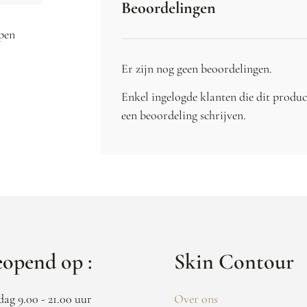
Beoordelingen
ppen
Er zijn nog geen beoordelingen.
Enkel ingelogde klanten die dit produ
een beoordeling schrijven.
opend op :
Skin Contour
dag 9.00 - 21.00 uur
Over ons