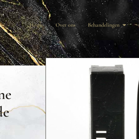
Home
Over ons
Behandelingen
ne
de