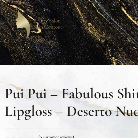
Pui Pui – Fabulous Shi
Lipgloss – Deserto Nu
(
0
customer reviews)