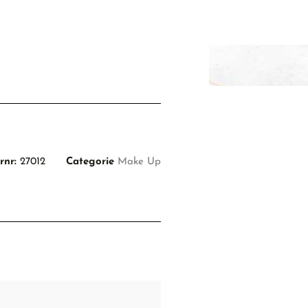
rnr:
27012
Categorie
Make Up