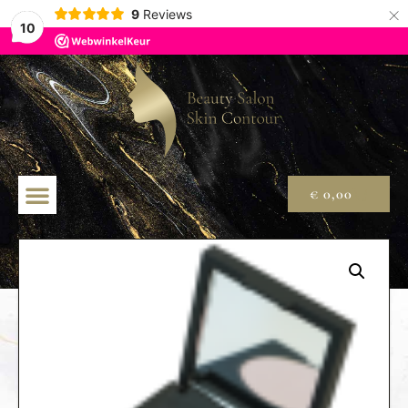
×
9
Reviews
10
€
0,00