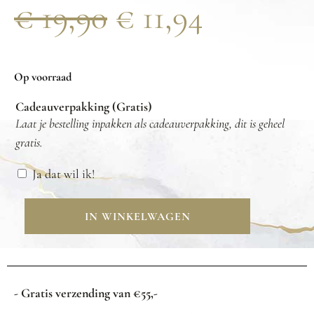
€
19,90
€
11,94
Op voorraad
Cadeauverpakking (Gratis)
Laat je bestelling inpakken als cadeauverpakking, dit is geheel
gratis.
Ja dat wil ik!
IN WINKELWAGEN
- Gratis verzending van €55,-