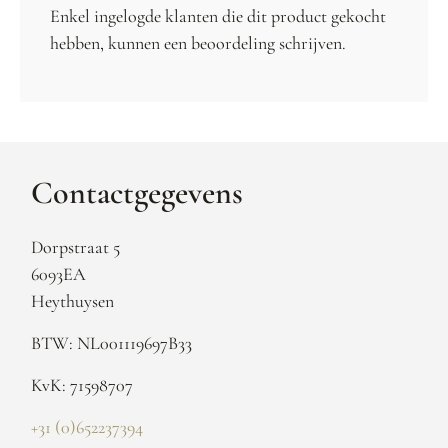
Enkel ingelogde klanten die dit product gekocht
hebben, kunnen een beoordeling schrijven.
Contactgegevens
Dorpstraat 5
6093EA
Heythuysen
BTW: NL001119697B33
KvK: 71598707
+31 (0)652237394