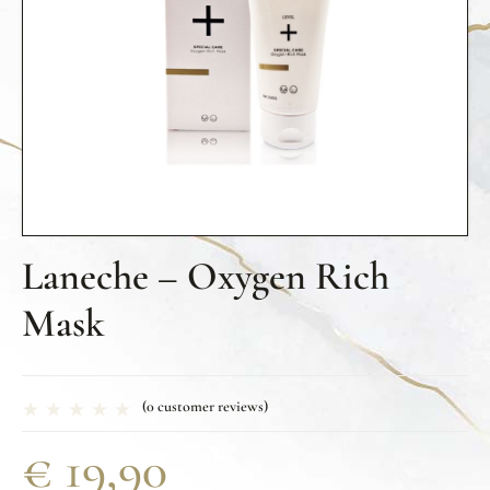
Laneche – Oxygen Rich
Mask
(
0
customer reviews)
€
19,90