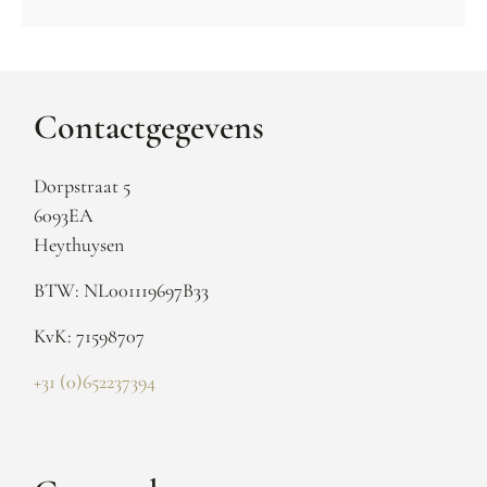
Contactgegevens
Dorpstraat 5
6093EA
Heythuysen
BTW: NL001119697B33
KvK: 71598707
+31 (0)652237394