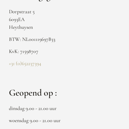
Dorpstraat 5
6093EA
Heythuysen
BTW: NL001119697B33
KvK: 71598707
+31 (0)652237394
Geopend op :
dinsdag 9.00 - 21.00 uur
woensdag 9.00 - 21.00 uur