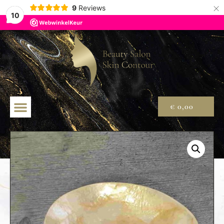
×
9
Reviews
10
€
0,00