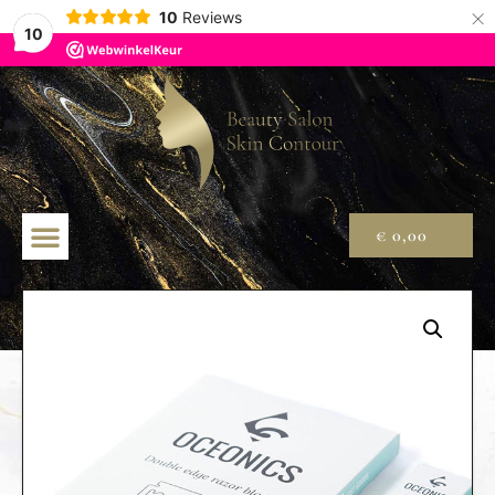
×
10
Reviews
10
€
0,00