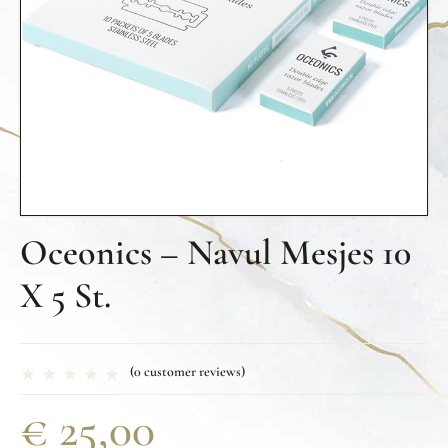
Oceonics – Navul Mesjes 10
X 5 St.
(
0
customer reviews)
€
25,00