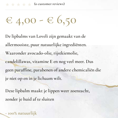
(
0
customer reviews)
€
4,00
-
€
6,50
De lipbalms van Loveli zijn gemaakt van de
allermooiste, puur natuurlijke ingrediënten.
Waaronder avocado-olie, rijstkiemolie,
candelillawas, vitamine E en nog veel meer. Dus
geen paraffine, parabenen of andere chemicaliën die
je niet op en in je lichaam wilt.
Deze lipbalm maakt je lippen weer zoenzacht,
zonder je huid af te sluiten
- 100% natuurlijk