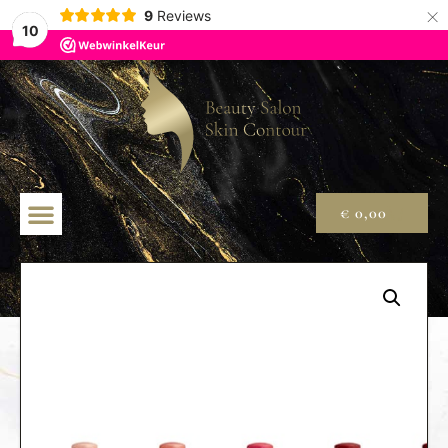
×
9
Reviews
10
€
0,00