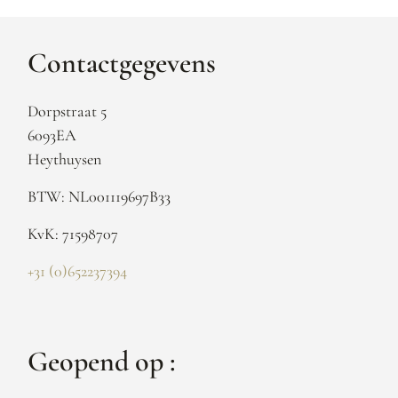
Contactgegevens
Dorpstraat 5
6093EA
Heythuysen
BTW: NL001119697B33
KvK: 71598707
+31 (0)652237394
Geopend op :