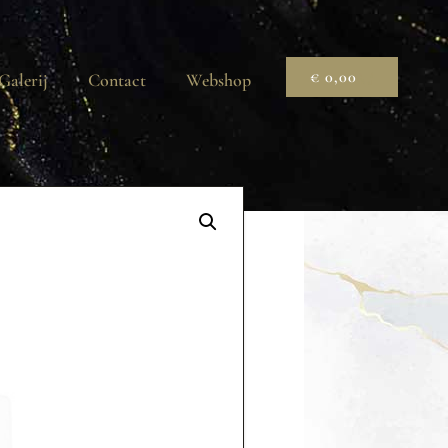
€
0,00
Galerij
Contact
Webshop