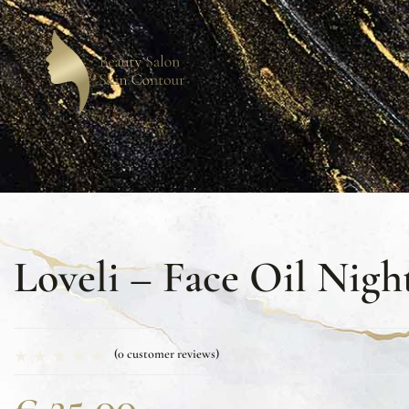
Loveli – Face Oil Nigh
(
0
customer reviews)
€
25,00