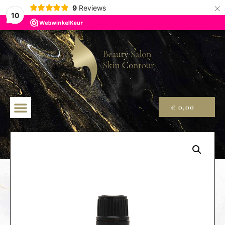
×
9
Reviews
10
€
0,00