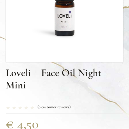
Loveli – Face Oil Night –
Mini
(
0
customer reviews)
€
4,50