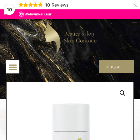
×
10
Reviews
10
€
0,00