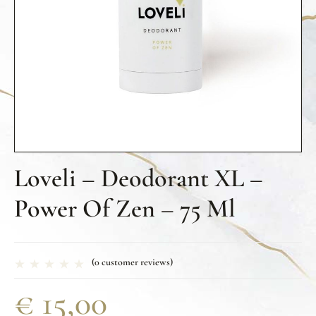
Loveli – Deodorant XL –
Power Of Zen – 75 Ml
(
0
customer reviews)
€
15,00