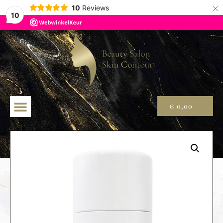
×
10
Reviews
10
€
0,00