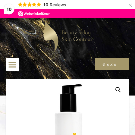
×
10
Reviews
10
€
0,00