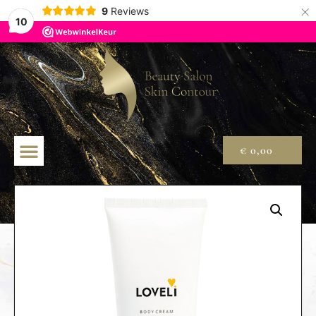
×
9
Reviews
10
€
0,00