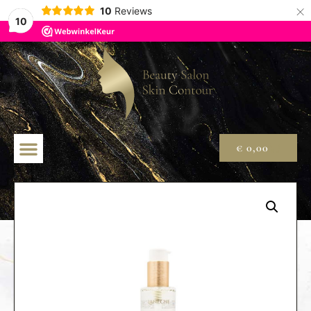
×
10
Reviews
10
€
0,00