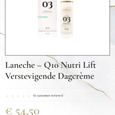
Laneche – Q10 Nutri Lift
Verstevigende Dagcrème
(
0
customer reviews)
€
54,50