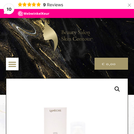
×
9
Reviews
10
€
0,00