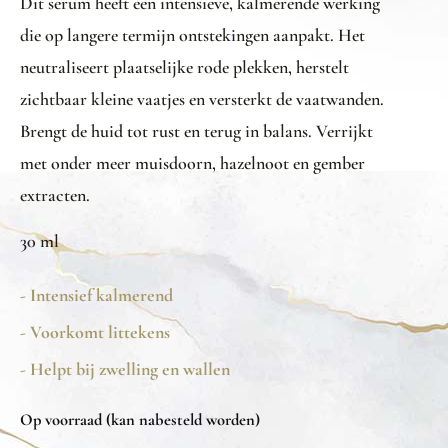
Dit serum heeft een intensieve, kalmerende werking
die op langere termijn ontstekingen aanpakt. Het
neutraliseert plaatselijke rode plekken, herstelt
zichtbaar kleine vaatjes en versterkt de vaatwanden.
Brengt de huid tot rust en terug in balans. Verrijkt
met onder meer muisdoorn, hazelnoot en gember
extracten.
30 ml
- Intensief kalmerend
- Voorkomt littekens
- Helpt bij zwelling en wallen
Op voorraad (kan nabesteld worden)