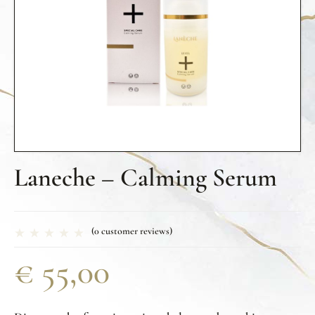
Laneche – Calming Serum
(
0
customer reviews)
€
55,00