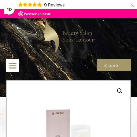
×
9
Reviews
10
€
0,00