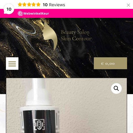
×
10
Reviews
10
€
0,00