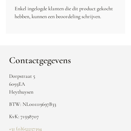
Enkel ingelogde klanten die dit product gekocht
hebben, kunnen een beoordeling schrijven.
Contactgegevens
Dorpstraat 5
6093EA
Heythuysen
BTW: NL001119697B33
KvK: 71598707
+31 (0)652237394