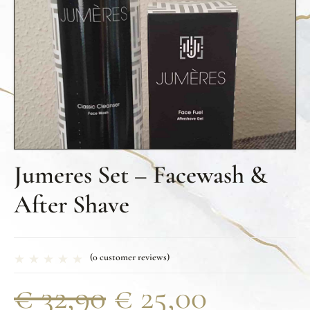
Jumeres Set – Facewash &
After Shave
(
0
customer reviews)
€
32,90
€
25,00