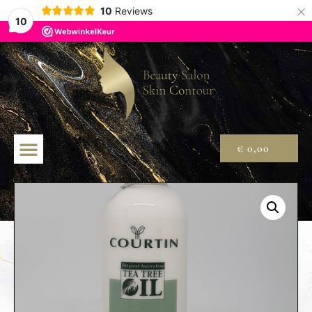
×
10
Reviews
10
€
0,00