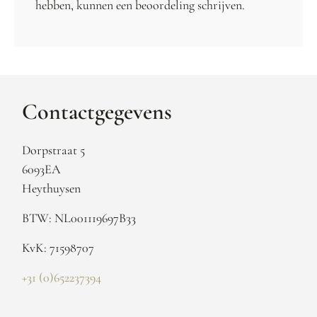
hebben, kunnen een beoordeling schrijven.
Contactgegevens
Dorpstraat 5
6093EA
Heythuysen
BTW: NL001119697B33
KvK: 71598707
+31 (0)652237394