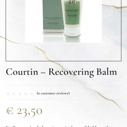
Courtin – Recovering Balm
(
0
customer reviews)
€
23,50