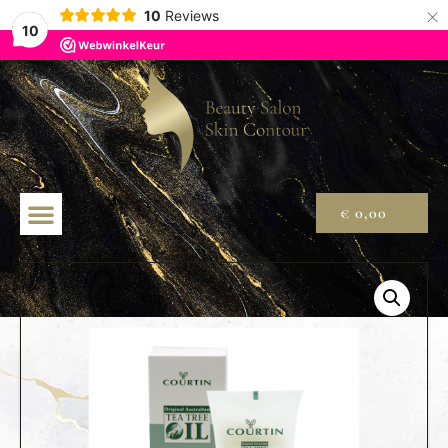
×
10
Reviews
10
€
0,00