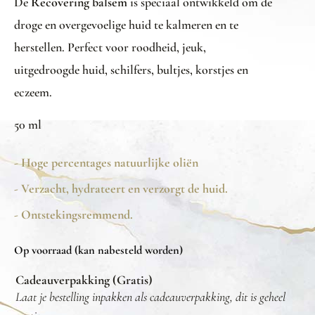
De
Recovering balsem
is speciaal ontwikkeld om de
droge en overgevoelige huid te kalmeren en te
herstellen. Perfect voor roodheid, jeuk,
uitgedroogde huid, schilfers, bultjes, korstjes en
eczeem.
50 ml
- Hoge percentages natuurlijke oliën
- Verzacht, hydrateert en verzorgt de huid.
- Ontstekingsremmend.
Op voorraad (kan nabesteld worden)
Cadeauverpakking (Gratis)
Laat je bestelling inpakken als cadeauverpakking, dit is geheel