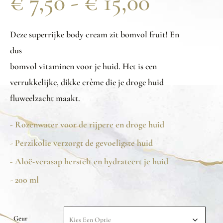
€
7,50
-
€
15,00
Deze superrijke body cream zit bomvol fruit! En
dus
bomvol vitaminen voor je huid. Het is een
verrukkelijke, dikke crème die je droge huid
fluweelzacht maakt.
- Rozenwater voor de rijpere en droge huid
- Perzikolie verzorgt de gevoeligste huid
- Aloë-verasap herstelt en hydrateert je huid
- 200 ml
Geur