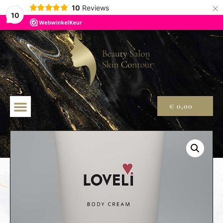
×
10
Reviews
10
€
0,00