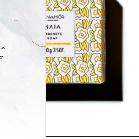
éme
er