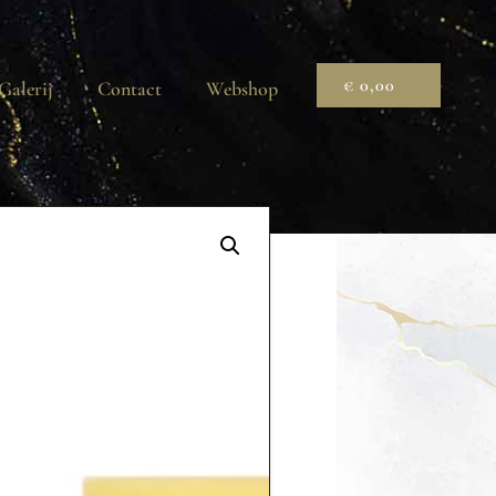
€
0,00
Galerij
Contact
Webshop