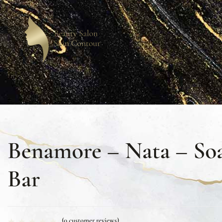
Benamore – Nata – So
Bar
(
0
customer reviews)