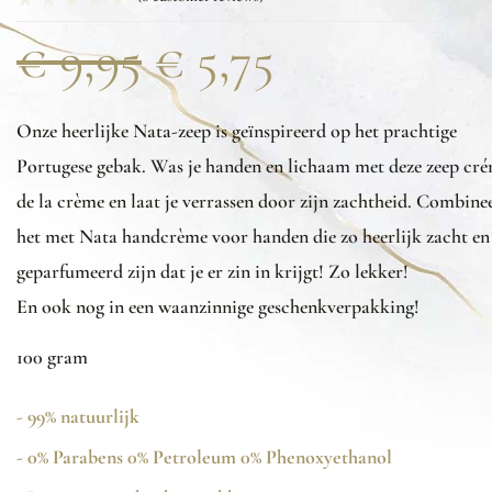
€
9,95
€
5,75
Onze heerlijke Nata-zeep is geïnspireerd op het prachtige
Portugese gebak. Was je handen en lichaam met deze zeep cr
de la crème en laat je verrassen door zijn zachtheid. Combine
het met Nata handcrème voor handen die zo heerlijk zacht en
geparfumeerd zijn dat je er zin in krijgt! Zo lekker!
En ook nog in een waanzinnige geschenkverpakking!
100 gram
- 99% natuurlijk
- 0% Parabens 0% Petroleum 0% Phenoxyethanol