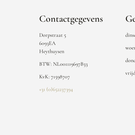
Contactgegevens
Ge
Dorpstraat 5
dins
6093EA
woen
Heythuysen
dond
BTW: NL001119697B33
vrij
KvK: 71598707
+31 (0)652237394