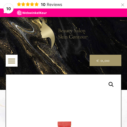
×
10
Reviews
10
€
0,00