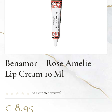
Benamor – Rose Amelie –
Lip Cream 10 Ml
(
0
customer reviews)
€
8,95