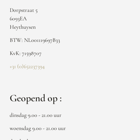
Dorpstraat 5
6093EA
Heythuysen
BTW: NL001119697B33
KvK: 71598707
+31 (0)652237394
Geopend op :
dinsdag 9.00 - 21.00 uur
woensdag 9.00 - 21.00 uur