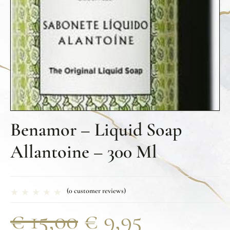
Benamor – Liquid Soap
Allantoine – 300 Ml
(
0
customer reviews)
€
15,00
€
9,95