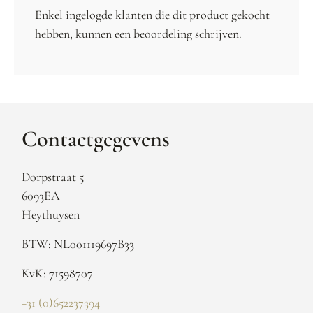
Enkel ingelogde klanten die dit product gekocht
hebben, kunnen een beoordeling schrijven.
Contactgegevens
Dorpstraat 5
6093EA
Heythuysen
BTW: NL001119697B33
KvK: 71598707
+31 (0)652237394