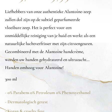
Liefhebbers van onze authentieke Alantoíne-zeep
zullen dol zijn op de subtiel geparfumeerde
vloeibare zeep. Het is perfect voor een
onmiddellijke reiniging van je huid en werkt als een
natuurlijke luchtverfrisser met zijn citroengeuren.
Gecombineerd met de Alantoíne handcrème,
worden uw handen gehydrateerd en ultrazacht…
Handen omhoog voor Alantoíne!
300 ml
- 0% Parabens 0% Petroleum 0% Phenoxyethanol
- Dermatologisch getest
- Vegan & cruelty free