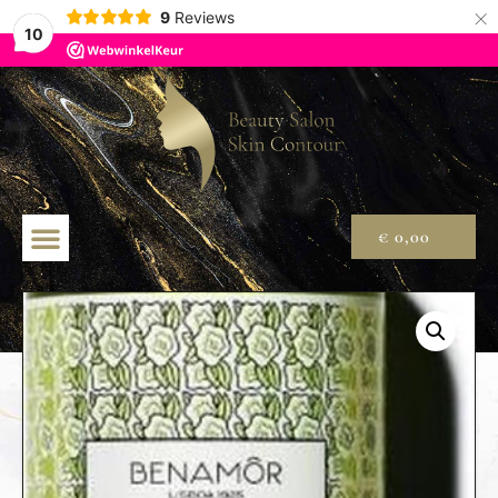
×
9
Reviews
10
€
0,00