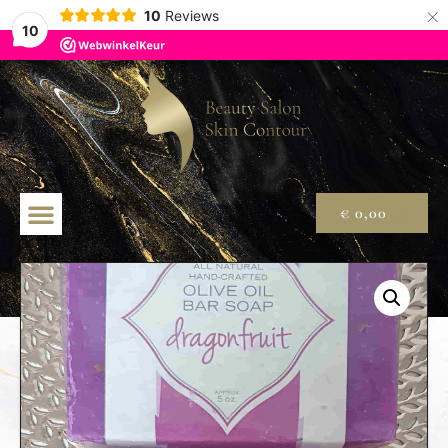
×
10
Reviews
10
€
0,00