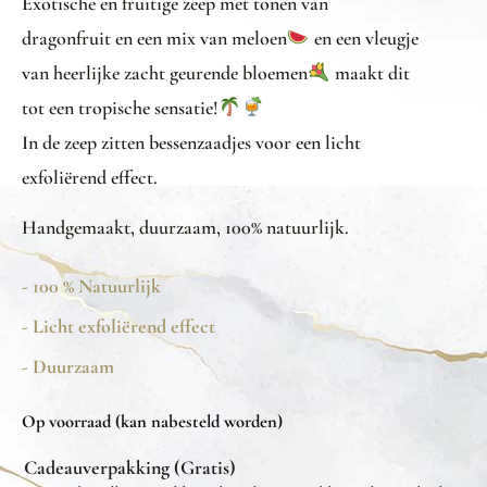
Exotische en fruitige zeep met tonen van
dragonfruit en een mix van meloen
en een vleugje
van heerlijke zacht geurende bloemen
maakt dit
tot een tropische sensatie!
In de zeep zitten bessenzaadjes voor een licht
exfoliërend effect.
Handgemaakt, duurzaam, 100% natuurlijk.
- 100 % Natuurlijk
- Licht exfoliërend effect
- Duurzaam
Op voorraad (kan nabesteld worden)
Cadeauverpakking (Gratis)