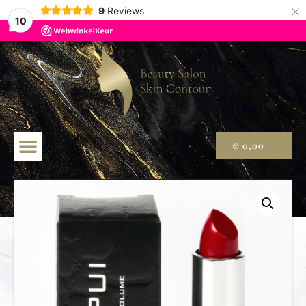
×
9
Reviews
10
€
0,00