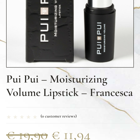
Pui Pui – Moisturizing
Volume Lipstick – Francesca
(
0
customer reviews)
€
19,90
€
11,94