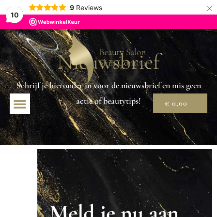
×
9
Reviews
10
Nieuwsbrief
Schrijf je hieronder in voor de nieuwsbrief en mis geen
actie of beautytips!
€
0,00
Meld je nu aan