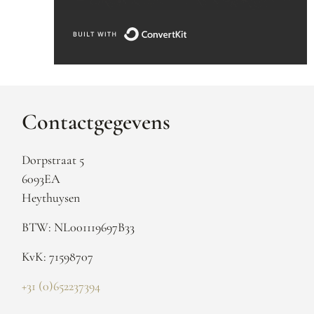
Gebouwd met ConvertKi
Contactgegevens
Dorpstraat 5
6093EA
Heythuysen
BTW: NL001119697B33
KvK: 71598707
+31 (0)652237394