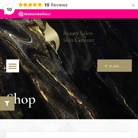
×
10
Reviews
10
€
0,00
Shop