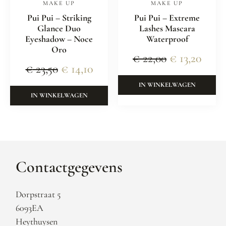
MAKE UP
MAKE UP
Pui Pui – Striking
Pui Pui – Extreme
Glance Duo
Lashes Mascara
Eyeshadow – Noce
Waterproof
Oro
€
22,00
€
13,20
€
23,50
€
14,10
IN WINKELWAGEN
IN WINKELWAGEN
Contactgegevens
Dorpstraat 5
6093EA
Heythuysen