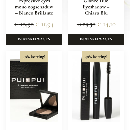
Expressive eyes
Glance Duo
mono oogschaduw
Eyeshadow –
– Bianco Brillante
Chiaro Blu
€
19,90
€
11,94
€
23,50
€
14,10
IN WINKELWAGEN
IN WINKELWAGEN
40% korting!
40% korting!