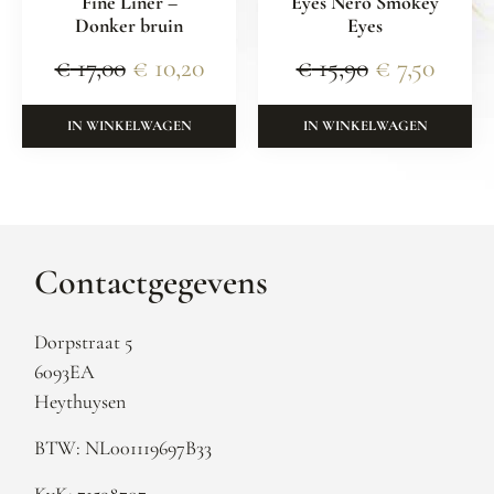
Fine Liner –
Eyes Nero Smokey
Donker bruin
Eyes
€
17,00
€
10,20
€
15,90
€
7,50
IN WINKELWAGEN
IN WINKELWAGEN
Contactgegevens
Dorpstraat 5
6093EA
Heythuysen
BTW: NL001119697B33
KvK: 71598707