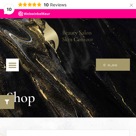
×
10
Reviews
10
€
0,00
Shop