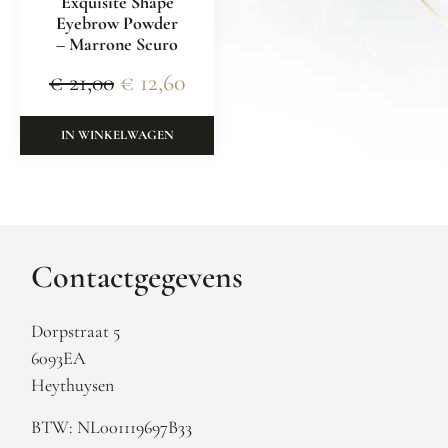
Exquisite Shape
Eyebrow Powder
– Marrone Scuro
€
21,00
€
12,60
IN WINKELWAGEN
Contactgegevens
Dorpstraat 5
6093EA
Heythuysen
BTW: NL001119697B33