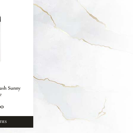
ash Sunny
e
00
TIES