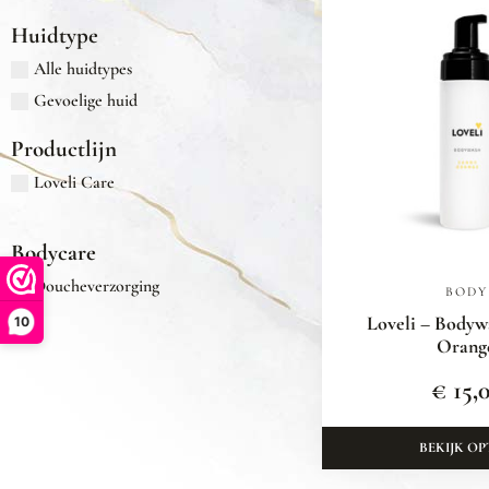
Huidtype
Alle huidtypes
Gevoelige huid
Productlijn
Loveli Care
Bodycare
Doucheverzorging
BODY
Loveli – Bodyw
10
Orang
€
15,
BEKIJK OP