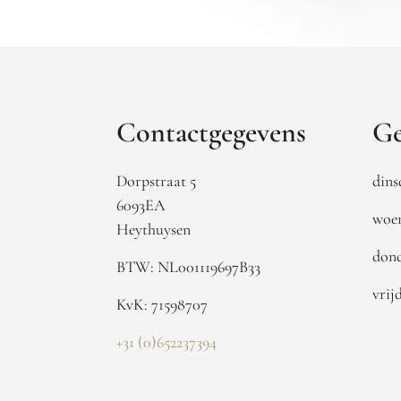
Contactgegevens
Ge
Dorpstraat 5
dins
6093EA
woen
Heythuysen
dond
BTW: NL001119697B33
vrij
KvK: 71598707
+31 (0)652237394