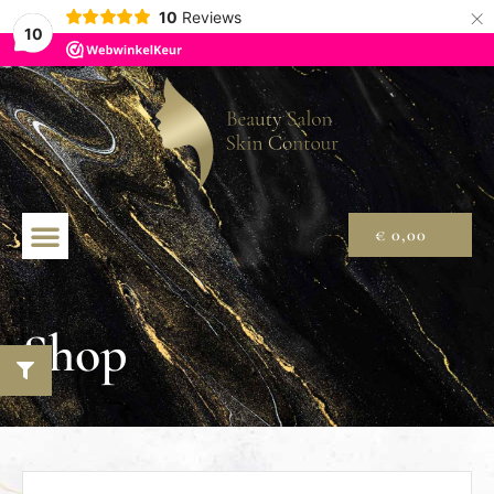
×
10
Reviews
10
€
0,00
Shop