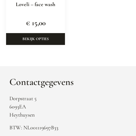
Loveli – face wash
€
15,00
BEKIJK OPTIES
Contactgegevens
Dorpstraat 5
6093EA
Heythuysen
BTW: NL001119697B33